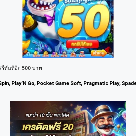
รีทันทีอีก 500 บาท
Spin, Play’N Go, Pocket Game Soft, Pragmatic Play, Spa