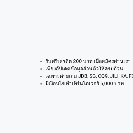
รับฟรีเครดิต 200 บาท เมื่อสมัครผ่านเรา
เพียงอัปเดตข้อมูลส่วนตัวให้ครบถ้วน
เฉพาะค่ายเกม JDB, SG, CQ9, JILI, KA, F
มีเงื่อนไขทำเทิร์นโอเวอร์ 5,000 บาท