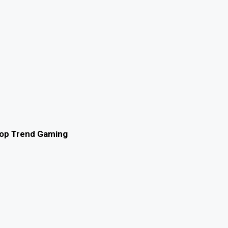
 Top Trend Gaming