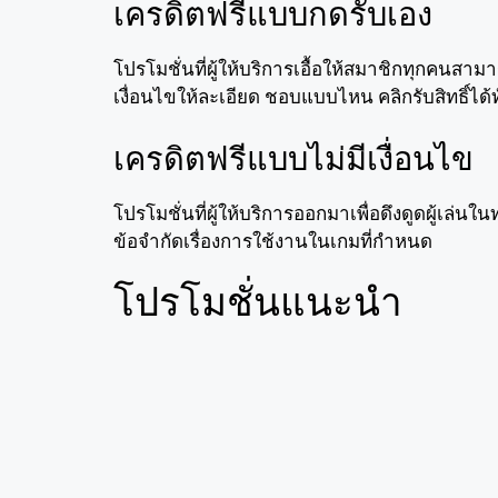
เครดิตฟรีแบบกดรับเอง
โปรโมชั่นที่ผู้ให้บริการเอื้อให้สมาชิกทุกคนสาม
เงื่อนไขให้ละเอียด ชอบแบบไหน คลิกรับสิทธิ์ได้ท
เครดิตฟรีแบบไม่มีเงื่อนไข
โปรโมชั่นที่ผู้ให้บริการออกมาเพื่อดึงดูดผู้เล
ข้อจำกัดเรื่องการใช้งานในเกมที่กำหนด
โปรโมชั่นแนะนำ