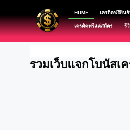
HOME
เครดิตฟรียินย
เครดิตฟรีแค่สมัคร
รี
รวมเว็บแจกโบนัสเครด