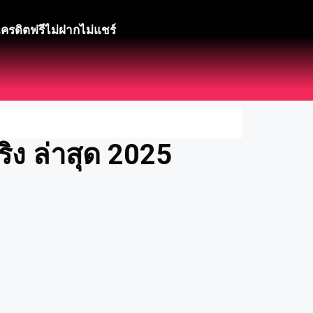
เครดิตฟรีไม่ฝากไม่แชร์
ิง ล่าสุด 2025