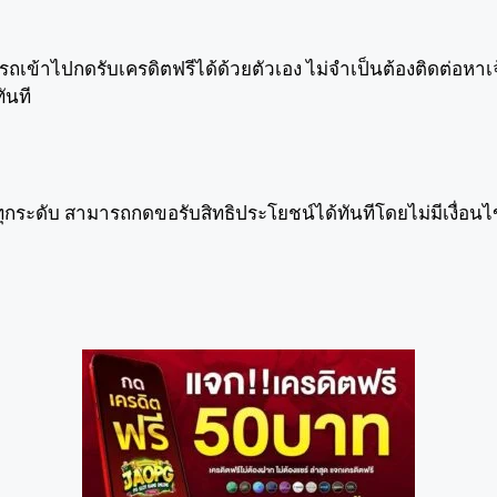
ารถเข้าไปกดรับเครดิตฟรีได้ด้วยตัวเอง ไม่จำเป็นต้องติดต่อหาเจ
ันที
่นในทุกระดับ สามารถกดขอรับสิทธิประโยชน์ได้ทันทีโดยไม่มีเงื่อ