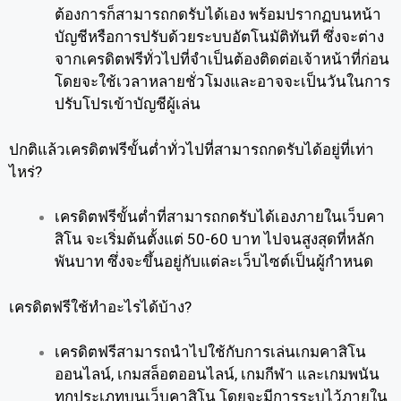
ต้องการก็สามารถกดรับได้เอง พร้อมปรากฏบนหน้า
บัญชีหรือการปรับด้วยระบบอัตโนมัติทันที ซึ่งจะต่าง
จากเครดิตฟรีทั่วไปที่จำเป็นต้องติดต่อเจ้าหน้าที่ก่อน
โดยจะใช้เวลาหลายชั่วโมงและอาจจะเป็นวันในการ
ปรับโปรเข้าบัญชีผู้เล่น
ปกติแล้วเครดิตฟรีขั้นต่ำทั่วไปที่สามารถกดรับได้อยู่ที่เท่า
ไหร่?
เครดิตฟรีขั้นต่ำที่สามารถกดรับได้เองภายในเว็บคา
สิโน จะเริ่มต้นตั้งแต่ 50-60 บาท ไปจนสูงสุดที่หลัก
พันบาท ซึ่งจะขึ้นอยู่กับแต่ละเว็บไซต์เป็นผู้กำหนด
เครดิตฟรีใช้ทำอะไรได้บ้าง?
เครดิตฟรีสามารถนำไปใช้กับการเล่นเกมคาสิโน
ออนไลน์, เกมสล็อตออนไลน์, เกมกีฬา และเกมพนัน
ทุกประเภทบนเว็บคาสิโน โดยจะมีการระบุไว้ภายใน