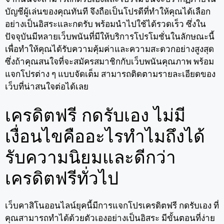
บัญชีผู้เล่นของคุณทันที จึงถือเป็นโปรดีที่ทำให้คุณได้เลือก
อย่างเป็นอิสระและกดรับ พร้อมนำไปใช้ได้รวดเร็ว ซึ่งใน
ปัจจุบันมีหลายเว็บพนันที่มีให้บริการโปรโมชั่นในลักษณะนี้
เพื่อทำให้คุณได้รับความคุ้มค่าและความสะดวกอย่างสูงสุด
ซึ่งถ้าคุณสนใจที่จะสมัครสมาชิกกับเว็บพนันคุณภาพ พร้อม
แจกโปรต่าง ๆ แบบจัดเต็ม สามารถติดตามรายละเอียดของ
เว็บที่น่าสนใจต่อได้เลย
เครดิตฟรี กดรับเอง ไม่มี
เงื่อนไขคืออะไรทำไมถึงได้
รับความนิยมและดีกว่า
เครดิตฟรีทั่วไป
เว็บคาสิโนออนไลน์ยุคนี้มีการแจกโปรเครดิตฟรี กดรับเอง ที่
คุณสามารถทำได้ด้วยตัวเองอย่างเป็นอิสระ มีขั้นตอนที่ง่าย