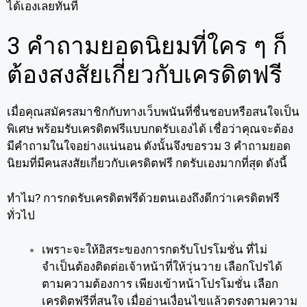
ได้เองเลยทันที
3 คำถามยอดนิยมที่ใคร ๆ ก็
ต้องสงสัยเกี่ยวกับเครดิตฟรี
เมื่อคุณสมัครสมาชิกกับทางเว็บพนันที่ชื่นชอบหรือสนใจเป็น
พิเศษ พร้อมรับเครดิตฟรีแบบกดรับเองได้ เชื่อว่าคุณจะต้อง
มีคำถามในใจอย่างแน่นอน ดังนั้นจึงขอรวม 3 คำถามยอด
นิยมที่มีคนสงสัยเกี่ยวกับเครดิตฟรี กดรับเองมากที่สุด ดังนี้
ทำไม? การกดรับเครดิตฟรีด้วยตนเองถึงดีกว่าเครดิตฟรี
ทั่วไป
เพราะจะให้อิสระของการกดรับโปรโมชั่น ที่ไม่
จำเป็นต้องติดต่อเจ้าหน้าที่ให้วุ่นวาย เลือกโปรได้
ตามความต้องการ เพียงเข้าหน้าโปรโมชั่น เลือก
เครดิตฟรีที่สนใจ เมื่ออ่านเงื่อนไขแล้วตรงตามความ