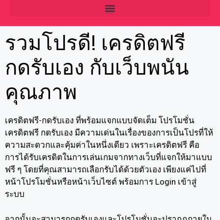
รวมโปรดี! เครดิตฟรี
กดรับเอง กับเว็บพนัน
คุณภาพ
เครดิตฟรี-กดรับเอง ที่พร้อมแจกแบบจัดเต็ม โปรโมชั่น
เครดิตฟรี กดรับเอง มีความเด่นในเรื่องของการเป็นโปรที่ให้
ความสะดวกและคุ้มค่าในหนึ่งเดียว เพราะเครดิตฟรี คือ
การได้รับเครดิตในการเล่นเกมจากทางเว็บที่แจกให้มาแบบ
ฟรี ๆ โดยที่คุณสามารถเลือกรับได้ด้วยตัวเอง เพียงแค่ไปที่
หน้าโปรโมชั่นหรือหน้าเว็บไซต์ พร้อมการ Login เข้าสู่
ระบบ
จากนั้นจะสามารถกดรับเองและโปรโมชั่นจะปรากฏภายใน