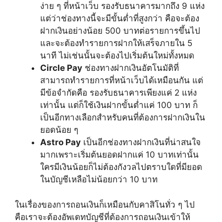
ง่าย ๆ ที่หน้าเว็บ รองรับธนาคารมากถึง 9 แห่ง
แต่ว่าช่องทางนี้จะมีขั้นต่ำที่สูงกว่า คือจะต้อง
ฝากเงินอย่างน้อย 500 บาทต่อรายการขึ้นไป
และจะต้องทำรายการฝากให้เสร็จภายใน 5
นาที ไม่เช่นนั้นจะต้องไปเริ่มต้นใหม่ทั้งหมด
Circle Pay
ช่องทางฝากเงินอัตโนมัติที่
สามารถทำรายการที่หน้าเว็บได้เหมือนกัน แต่
มีข้อจำกัดคือ รองรับธนาคารเพียงแค่ 2 แห่ง
เท่านั้น แต่ก็ใช้เงินฝากขั้นต่ำแค่ 100 บาท ก็
เป็นอีกทางเลือกสำหรับคนที่ต้องการฝากเงินใน
ยอดน้อย ๆ
Astro Pay
เป็นอีกช่องทางฝากเงินที่น่าสนใจ
มากเพราะเริ่มต้นยอดฝากแค่ 10 บาทเท่านั้น
ใครมีเงินน้อยก็ไม่ต้องกังวลไปตราบใดที่มียอด
ในบัญชีเหลือไม่น้อยกว่า 10 บาท
ในเรื่องของการถอนเงินก็เหมือนกับคาสิโนทั่ว ๆ ไป
คือเราจะต้องอัพเดทบัญชีที่ต้องการถอนเงินเข้าให้