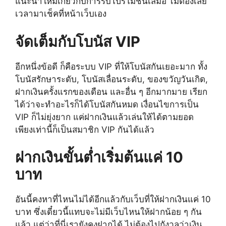
แนะนำใหม่เกี่ยวกับการรับโปรโมชั่นเสมอ ไม่ต้องเสีย
เวลามาเช็คที่หน้าเว็บเอง
จัดเต็มกับโบนัส VIP
อีกหนึ่งข้อดี ก็คือระบบ VIP ที่ให้โบนัสกันเยอะมาก ทั้ง
โบนัสรักษาระดับ, โบนัสเลื่อนระดับ, ของขวัญวันเกิด,
ฝากเงินครั้งแรกของเดือน และอื่น ๆ อีกมากมาย เรียก
ได้ว่าจะทำอะไรก็ได้โบนัสกันหมด เงื่อนไขการเป็น
VIP ก็ไม่ยุ่งยาก แค่ฝากเงินแล้วเล่นให้ได้ตามยอด
เพียงเท่านี้ก็เป็นสมาชิก VIP กันได้แล้ว
ฝากเงินขั้นต่ำเริ่มต้นแค่ 10
บาท
อันนี้คงหาที่ไหนไม่ได้อีกแล้วกับเว็บที่ให้ฝากเงินแค่ 10
บาท ซึ่งเดี๋ยวนี้แทบจะไม่มีเว็บไหนให้ฝากน้อย ๆ กัน
แล้ว แต่ว่าที่นี่เรายังคงฝากได้ ไม่ต้องไปกังวลว่าเงิน