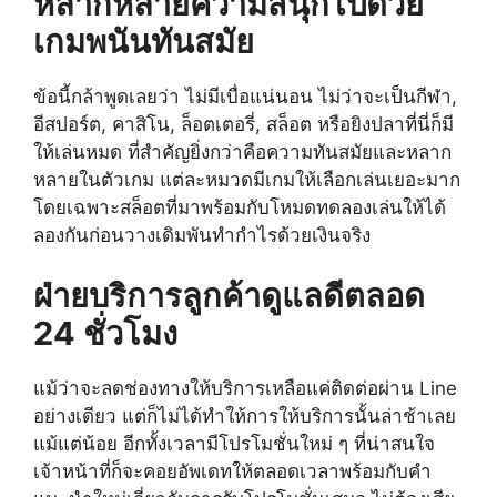
หลากหลายความสนุกไปด้วย
เกมพนันทันสมัย
ข้อนี้กล้าพูดเลยว่า ไม่มีเบื่อแน่นอน ไม่ว่าจะเป็นกีฬา,
อีสปอร์ต, คาสิโน, ล็อตเตอรี่, สล็อต หรือยิงปลาที่นี่ก็มี
ให้เล่นหมด ที่สำคัญยิ่งกว่าคือความทันสมัยและหลาก
หลายในตัวเกม แต่ละหมวดมีเกมให้เลือกเล่นเยอะมาก
โดยเฉพาะสล็อตที่มาพร้อมกับโหมดทดลองเล่นให้ได้
ลองกันก่อนวางเดิมพันทำกำไรด้วยเงินจริง
ฝ่ายบริการลูกค้าดูแลดีตลอด
24 ชั่วโมง
แม้ว่าจะลดช่องทางให้บริการเหลือแค่ติดต่อผ่าน Line
อย่างเดียว แต่ก็ไม่ได้ทำให้การให้บริการนั้นล่าช้าเลย
แม้แต่น้อย อีกทั้งเวลามีโปรโมชั่นใหม่ ๆ ที่น่าสนใจ
เจ้าหน้าที่ก็จะคอยอัพเดทให้ตลอดเวลาพร้อมกับคำ