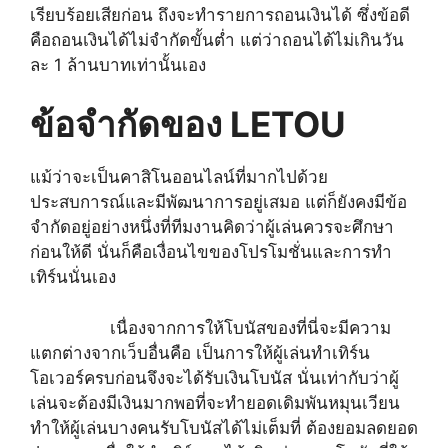
เรียบร้อยเสียก่อน ถึงจะทำรายการถอนเงินได้ ซึ่งข้อดี
คือถอนเงินได้ไม่จำกัดขั้นต่ำ แต่ว่าถอนได้ไม่เกินวัน
ละ 1 ล้านบาทเท่านั้นเอง
ข้อจำกัดของ
LETOU
แม้ว่าจะเป็นคาสิโนออนไลน์ที่มากไปด้วย
ประสบการณ์และมีพัฒนาการอยู่เสมอ แต่ก็ยังคงมีข้อ
จำกัดอยู่อย่างหนึ่งที่ทีมงานคิดว่าผู้เล่นควรจะศึกษา
ก่อนให้ดี นั่นก็คือเงื่อนไขของโปรโมชั่นและการทำ
เทิร์นนั่นเอง
เนื่องจากการให้โบนัสของที่นี่จะมีความ
แตกต่างจากเว็บอื่นคือ เป็นการให้ผู้เล่นทำเทิร์น
โอเวอร์ครบก่อนจึงจะได้รับเงินโบนัส นั่นเท่ากับว่าผู้
เล่นจะต้องมีเงินมากพอที่จะทำยอดเดิมพันหมุนเวียน
ทำให้ผู้เล่นบางคนรับโบนัสได้ไม่เต็มที่ ต้องยอมลดยอด