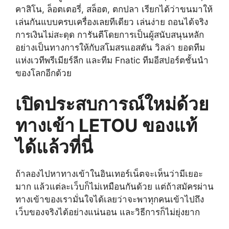
คาสิโน, ล็อตเตอรี่, สล็อต, ตกปลา เรียกได้ว่าขนมาให้
เล่นกันแบบครบเครื่องเลยทีเดียว เล่นง่าย ถอนได้จริง
การเงินไม่สะดุด การันตีโดยการเป็นผู้สนับสนุนหลัก
อย่างเป็นทางการให้กับสโมสรแอสตัน วิลล่า ยอดทีม
แห่งเวทีพรีเมียร์ลีก และทีม Fnatic ทีมอีสปอร์ตชั้นนำ
ของโลกอีกด้วย
เปิดประสบการณ์ใหม่ด้วย
ทางเข้า LETOU ของแท้
ได้แล้วที่นี่
ถ้าลองไปหาทางเข้าในอินเทอร์เน็ตจะเห็นว่ามีเยอะ
มาก แล้วแต่ละเว็บก็ไม่เหมือนกันด้วย แต่ถ้าสมัครผ่าน
ทางเข้าของเรามั่นใจได้เลยว่าจะพาทุกคนเข้าไปถึง
เว็บของจริงได้อย่างแน่นอน และวิธีการก็ไม่ยุ่งยาก