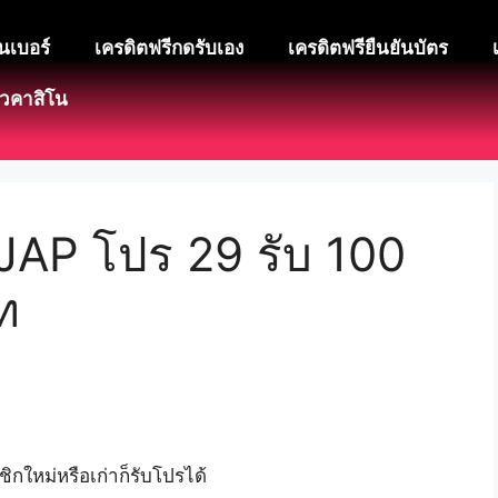
ันเบอร์
เครดิตฟรีกดรับเอง
เครดิตฟรียืนยันบัตร
วิวคาสิโน
TJAP โปร 29 รับ 100
ท
กใหม่หรือเก่าก็รับโปรได้