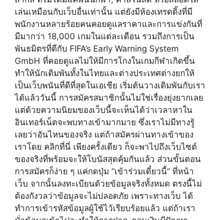
เล่นเหมือนกับเว็บอื่นเท่านั้น แต่ยังมีห้องเทรดดิ้งที่มี
พนักงานหลายร้อยคนคอยดูแลราคาและการแข่งกันที่
มีมากว่า 18,000 เกมในแต่ละเดือน รวมถึงการเป็น
พันธมิตรที่ดีกับ FIFA’s Early Warning System
GmbH ที่คอยดูแลไม่ให้มีการโกงในเกมกีฬาเกิดขึ้น
ทำให้นักเดิมพันทั้งในไทยและต่างประเทศต่างยกให้
เป็นเว็บพนันที่ดีที่สุดในเอเชีย เริ่มต้นวางเดิมพันกับเรา
ได้แล้ววันนี้ การสมัครสมาชิกนั้นไม่ใช่เรื่องยุ่งยากเลย
แต่ด้วยความนิยมของเว็บนี้จะเห็นได้ว่าเวลาหาใน
อินเทอร์เน็ตจะพบทางเข้ามากมาย ซึ่งเราไม่มีทางรู้
เลยว่าอันไหนของจริง แต่ถ้าสมัครผ่านทางเข้าของ
เราโดย คลิกที่นี่ เพียงครั้งเดียว ก็จะพาไปถึงเว็บไซต์
ของจริงที่พร้อมจะให้โบนัสสุดคุ้มกันแล้ว ส่วนขั้นตอน
การสมัครก็ง่าย ๆ แค่กดปุ่ม “เข้าร่วมเดี๋ยวนี้” ที่หน้า
เว็บ จากนั้นลงทะเบียนด้วยข้อมูลจริงทั้งหมด ตรงนี้ไม่
ต้องกังวลว่าข้อมูลจะไม่ปลอดภัย เพราะทางเว็บ ได้
ทำการเข้ารหัสข้อมูลผู้ใช้ไว้เรียบร้อยแล้ว แต่ถ้าเรา