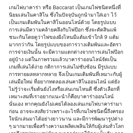
เกมไพ่บาคาร่า หรือ Baccarat เป็นเกมไพ่ชนิดหนึ่งที่
นิยมเล่นในคาสิโน ซึ่งในปัจจุบันถูกนำมาใส่เอา ไว้
เป็นเกมเดิมพันในคาสิโนออนไลน์ด้วย โดยรูปแบบ
การเล่นมีความคล้ายคลึงกับไพ่ป๊อก ซึ่งจะตัดสินแพ้
ชนะกันโดยดูว่าไพ่ของฝั่งไหนมีแต้มเข้าใกล้ 9 แต้ม
มากกว่ากัน โดยรูปแบบของการวางเดิมพันและอัตรา
การจ่ายเงินนั้น จะมีความแตกต่างจากการเล่นไพ่ป๊อก
อยู่บ้าง แต่ในภาพรวมแล้วบาคาร่าออนไลน์จัดเป็น
เกมที่เล่นได้ง่าย กติกาการเล่นไม่ซับซ้อน มีรูปแบบ
การทายผลหลากหลาย จึงเป็นเกมเดิมพันที่เหมาะกับผู้
เล่นมือใหม่ ที่อยากทดลองเล่นคาสิโนออนไลน์ แต่ยัง
ไม่รู้ว่าจะเริ่มต้นยังไงหรือเล่นเกมไหนดี ซึ่งตัวเลือกที่
เหมาะสมที่เราอยากแนะนำก็คือบาคาร่าออนไลน์
นั่นเอง หากคุณยังไม่เคยได้ลองเล่นเกมไพ่บาคาร่ามา
ก่อน อาจจะสงสัยว่าเพราะอะไรที่เกมไพ่ชนิดนี้ถึงครอง
ใจนักเล่นมาได้อย่างยาวนาน และมีการพัฒนารูปต่าง
ๆ มากมายเพื่อสร้างความเพลิดเพลินให้กับผู้เล่นทั่วโลก