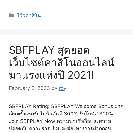
รีวิวคาสิโน
SBFPLAY สุดยอด
เว็บไซต์คาสิโนออนไลน์
มาแรงแห่งปี 2021!
February 2, 2023
by
roy
SBFPLAY Rating: SBFPLAY Welcome Bonus ฝาก
เงินครั้งแรกรับโบนัสทันที 300% รับโบนัส 300%
Join SBFPLAY Now ความน่าเชื่อถือและความ
ปลอดภัย ความรวดเร็วและช่องทางการฝากถอน