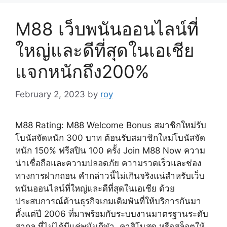
M88 เว็บพนันออนไลน์ที่
ใหญ่และดีที่สุดในเอเชีย
แจกหนักถึง200%
February 2, 2023
by
roy
M88 Rating: M88 Welcome Bonus สมาชิกใหม่รับ
โบนัสจัดหนัก 300 บาท ต้อนรับสมาชิกใหม่โบนัสจัด
หนัก 150% ฟรีสปิน 100 ครั้ง Join M88 Now ความ
น่าเชื่อถือและความปลอดภัย ความรวดเร็วและช่อง
ทางการฝากถอน คำกล่าวนี้ไม่เกินจริงแน่สำหรับเว็บ
พนันออนไลน์ที่ใหญ่และดีที่สุดในเอเชีย ด้วย
ประสบการณ์ด้านธุรกิจเกมเดิมพันที่ให้บริการกันมา
ตั้งแต่ปี 2006 ที่มาพร้อมกับระบบงานมาตรฐานระดับ
สากล ที่ไม่ได้มีแค่พนันกีฬา, คาสิโนสด หรือสล็อตให้