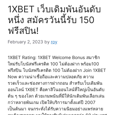
1XBET เว็บเดิมพันอันดับ
หนึ่ง สมัครวันนี้รับ 150
ฟรีสปิน!
February 2, 2023
by
roy
1XBET Rating: 1XBET Welcome Bonus สมาชิก
ใหม่รับโบนัสฟรีเครดิต 100 ไม่ต้องฝาก พร้อม100
ฟรีสปิน โบนัสฟรีเครดิต 100 ไม่ต้องฝาก Join 1XBET
Now ความน่าเชื่อถือและความปลอดภัย ความ
รวดเร็วและช่องทางการฝากถอน สำหรับเว็บเดิมพัน
ออนไลน์ 1XBET คือคาสิโนออนไลน์ที่ใหญ่เป็นอันดับ
ต้น ๆ ของโลก ด้วยเกมพนันที่มีให้นักเดิมพันเลือกเล่น
กว่าหลายพันเกม เปิดให้บริการมาตั้งแต่ปี 2007
เป็นต้นมา จนกระทั่งได้รับความนิยมอย่างแพร่หลาย