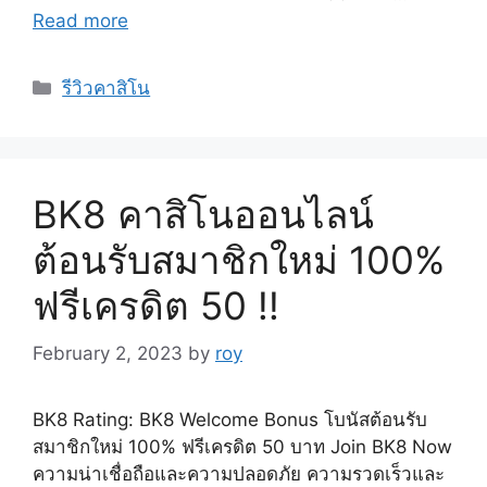
Read more
รีวิวคาสิโน
BK8 คาสิโนออนไลน์
ต้อนรับสมาชิกใหม่ 100%
ฟรีเครดิต 50 !!
February 2, 2023
by
roy
BK8 Rating: BK8 Welcome Bonus โบนัสต้อนรับ
สมาชิกใหม่ 100% ฟรีเครดิต 50 บาท Join BK8 Now
ความน่าเชื่อถือและความปลอดภัย ความรวดเร็วและ