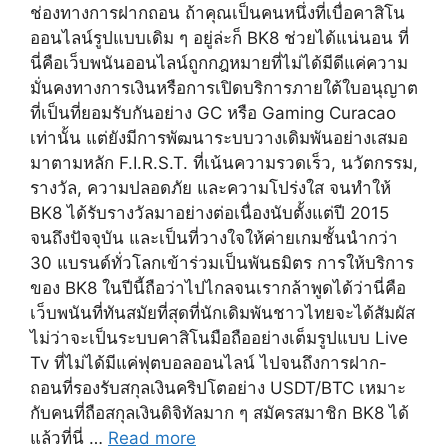
ช่องทางการฝากถอน ถ้าคุณเป็นคนหนึ่งที่เบื่อคาสิโน
ออนไลน์รูปแบบเดิม ๆ อยู่ล่ะก็ BK8 ช่วยได้แน่นอน ที่
นี่คือเว็บพนันออนไลน์ถูกกฎหมายที่ไม่ได้มีดีแค่ความ
มั่นคงทางการเงินหรือการเปิดบริการภายใต้ใบอนุญาต
ที่เป็นที่ยอมรับกันอย่าง GC หรือ Gaming Curacao
เท่านั้น แต่ยังมีการพัฒนาระบบวางเดิมพันอย่างเสมอ
มาตามหลัก F.I.R.S.T. ที่เน้นความรวดเร็ว, นวัตกรรม,
รางวัล, ความปลอดภัย และความโปร่งใส จนทำให้
BK8 ได้รับรางวัลมาอย่างต่อเนื่องนับตั้งแต่ปี 2015
จนถึงปัจจุบัน และเป็นที่วางใจให้ค่ายเกมชั้นนำกว่า
30 แบรนด์ทั่วโลกเข้าร่วมเป็นพันธมิตร การให้บริการ
ของ BK8 ในปีนี้ถือว่าไปไกลจนเรากล้าพูดได้ว่านี่คือ
เว็บพนันที่ทันสมัยที่สุดที่นักเดิมพันชาวไทยจะได้สัมผัส
ไม่ว่าจะเป็นระบบคาสิโนมือถืออย่างเต็มรูปแบบ Live
Tv ที่ไม่ได้มีแค่ฟุตบอลออนไลน์ ไปจนถึงการฝาก-
ถอนที่รองรับสกุลเงินคริปโตอย่าง USDT/BTC เหมาะ
กับคนที่ถือสกุลเงินดิจิทัลมาก ๆ สมัครสมาชิก BK8 ได้
แล้วที่นี่ …
Read more