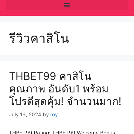
รีวิวคาสิโน
THBET99 คาสิโน
คุณภาพ อันดับ1 พร้อม
โปรดีสุดคุ้ม! จำนวนมาก!
July 19, 2024
by
roy
THBET99 Rating: THBET99 Welcome Bonus