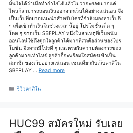
มั่นใจได้ว่าเมื่อทำกำไรได้แล้วไม่ว่าจะยอดมากแค่
ไหนก็สามารถถอนเงินออกจากเว็บได้อย่างแน่นอน จึง
เป็นเว็บที่อยากแนะนำสำหรับใครที่กำลังมองหาเว็บดี
ๆ เพื่อเข้าทำเงินในช่วงเวลานี้อยู่ โปรโมชั่นเด็ด ๆ
โดด ๆ จากเว็บ SBFPLAY หนึ่งในสาเหตุที่เว็บพนัน
ออนไลน์ใช้ดึงดูดใจลูกค้าได้มากที่สุดคือส่วนของโปร
โมชั่น ยิ่งหากมีโปรดี ๆ และตรงกับความต้องการของ
ลูกค้ามากเท่าไหร่ ลูกค้าก็จะพร้อมใจสมัครเข้าเป็น
สมาชิกของเว็บอย่างแน่นอน เช่นเดียวกับเว็บคาสิโน
SBFPLAY …
Read more
รีวิวคาสิโน
HUC99 สมัครใหม่ รับเลย