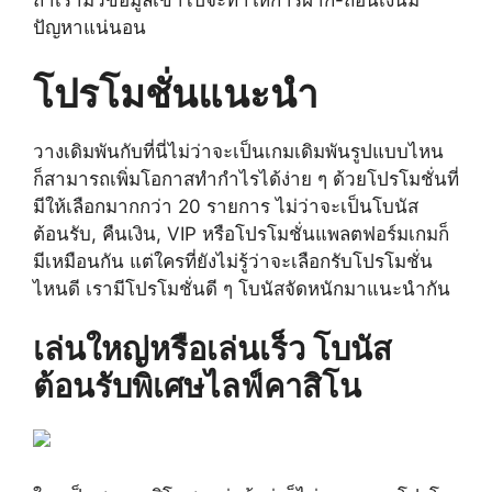
ถ้าเรามั่วข้อมูลเข้าไปจะทำให้การฝาก-ถอนเงินมี
ปัญหาแน่นอน
โปรโมชั่นแนะนำ
วางเดิมพันกับที่นี่ไม่ว่าจะเป็นเกมเดิมพันรูปแบบไหน
ก็สามารถเพิ่มโอกาสทำกำไรได้ง่าย ๆ ด้วยโปรโมชั่นที่
มีให้เลือกมากกว่า 20 รายการ ไม่ว่าจะเป็นโบนัส
ต้อนรับ, คืนเงิน, VIP หรือโปรโมชั่นแพลตฟอร์มเกมก็
มีเหมือนกัน แต่ใครที่ยังไม่รู้ว่าจะเลือกรับโปรโมชั่น
ไหนดี เรามีโปรโมชั่นดี ๆ โบนัสจัดหนักมาแนะนำกัน
เล่นใหญ่หรือเล่นเร็ว โบนัส
ต้อนรับพิเศษไลฟ์คาสิโน