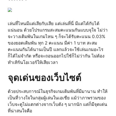
เล่นที่ไหนมีแต่เสียกับเสีย แต่เล่นที่นี่ มีแต่ได้กับได้
แน่นอน ด้วยโปรแกรมสะสมคะแนนกันแบบจุใจ ไม่ว่า
จะวางเดิมพันในเกมไหน ๆ ก็จะได้รับคะแนน 0.03%
ของยอดเดิมพัน ทุก 2 คะแนน มีค่า 1 บาท สะสม
คะแนนกันได้นานเป็นปี แลกแล้วจะใช้เล่นเกมอะไร
ก็ได้ไม่จำกัด หรือจะถอนออกไปใช้ก็ไม่ว่ากัน ไม่ต้อง
ทำเทิร์นโอเวอร์ให้เสียเวลา
จุดเด่น
ของเว็บไซต์
ด้วยประสบการณ์ในธุรกิจเกมเดิมพันที่มีมานาน ทำให้
เป็นที่วางใจในกลุ่มผู้เล่นในเอเชีย แม้ว่าภาพรวมของ
เว็บจะดูไม่แตกต่างจากเว็บดัง ๆ มากนัก แต่ก็มีจุดเด่น
ที่น่าสนใจคือ