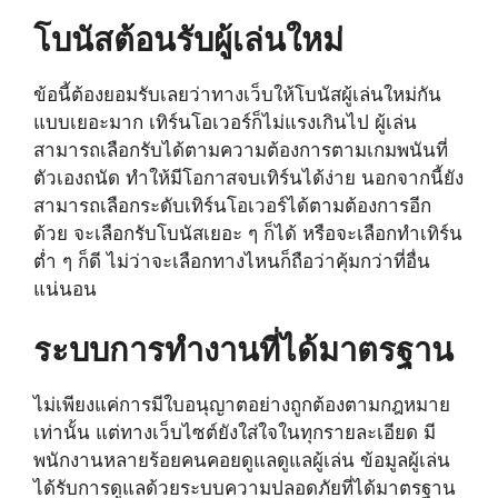
โบนัสต้อนรับผู้เล่นใหม่
ข้อนี้ต้องยอมรับเลยว่าทางเว็บให้โบนัสผู้เล่นใหม่กัน
แบบเยอะมาก เทิร์นโอเวอร์ก็ไม่แรงเกินไป ผู้เล่น
สามารถเลือกรับได้ตามความต้องการตามเกมพนันที่
ตัวเองถนัด ทำให้มีโอกาสจบเทิร์นได้ง่าย นอกจากนี้ยัง
สามารถเลือกระดับเทิร์นโอเวอร์ได้ตามต้องการอีก
ด้วย จะเลือกรับโบนัสเยอะ ๆ ก็ได้ หรือจะเลือกทำเทิร์น
ต่ำ ๆ ก็ดี ไม่ว่าจะเลือกทางไหนก็ถือว่าคุ้มกว่าที่อื่น
แน่นอน
ระบบการทำงานที่ได้มาตรฐาน
ไม่เพียงแค่การมีใบอนุญาตอย่างถูกต้องตามกฎหมาย
เท่านั้น แต่ทางเว็บไซต์ยังใส่ใจในทุกรายละเอียด มี
พนักงานหลายร้อยคนคอยดูแลดูแลผู้เล่น ข้อมูลผู้เล่น
ได้รับการดูแลด้วยระบบความปลอดภัยที่ได้มาตรฐาน