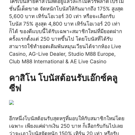
ใครเป็นสายคาสิโนสดอยู่แล้วล่ะก็ไม่ควรพลาดโปรโม
ชั่นนี้เด็ดขาด จัดหนักโบนัสให้กันมากถึง 175% สูงสุด
5,600 บาท เทิร์นโอเวอร์ 30 เท่า หรือจะเลือกรับ
โบนัส 75% สูงสุด 4,800 บาท เทิร์นโอเวอร์ 20 เท่า
ก็ได้ ของดีแบบนี้ได้รับเฉพาะสมาชิกใหม่ที่มียอดฝาก
ครั้งแรกตั้งแต่ 250 บาทขึ้นไป โดยโบนัสที่ได้รับ
สามารถใช้ทำยอดเดิมพันหมุนเวียนได้จากห้อง Live
Casino, AG-Live Dealer, Studio M88 Europe,
Club M88 International & AE Live Casino
คาสิโน โบนัสต้อนรับเอ๊กซ์คลู
ซีฟ
อีกหนึ่งโบนัสต้อนรับสุดหรูที่มอบให้กับสมาชิกใหม่โดย
เฉพาะ เพียงแค่ฝากเงิน 250 บาท ก็เลือกรับกันไปเลย
ว่าจะเอาโบนัสจัดหนัก 150% เทิร์น 20 เท่า หรือรับ