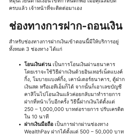
หมุนเวียนตามเงื่อนไขที่กำหนดก็พอ เมื่อคุณสมบัติ
ครบแล้ว เจ้าหน้าที่จะติดต่อมาเอง
ช่องทางการฝาก-ถอนเงิน
สำหรับช่องทางการฝากเงินเข้าตอนนี้มีให้บริการอยู่
ทั้งหมด 3 ช่องทาง ได้แก่
โอนเงินด่วน
เป็นการโอนเงินผ่านธนาคาร
โดยเราจะใช้วิธีฝากเงินด้วยอินเทอร์เน็ตแบงค์
กิ้ง, โมบายแบงค์กิ้ง, เคาน์เตอร์ธนาคาร, ตู้ฝาก
เงินสด หรือเอทีเอ็มก็ได้ จากนั้นก็เอาเลขบัญชี
คาสิโนไปโอนเงินแล้วค่อยกลับมาทำรายการ
ฝากที่หน้าเว็บอีกครั้ง วิธีนี้ฝากเงินได้ตั้งแต่
250 – 1,000,000 บาทต่อรายการ ปรับเครดิต
ใน 10 นาที
ฝากเงินมือถือ
เป็นการฝากผ่านช่องทาง
WealthPay ฝากได้ตั้งแต่ 500 – 50,000 บาท