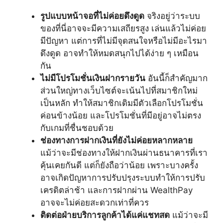
รูปแบบหน้าจอที่ไม่ค่อยดึงดูด
จริงอยู่ว่าระบบ
ของที่นี่อาจจะมีความเสถียรสูง เล่นแล้วไม่ค่อย
มีปัญหา แต่การที่ไม่มีจุดสนใจหรือไม่มีอะไรมา
ดึงดูด อาจทำให้หมดสนุกไปได้ง่าย ๆ เหมือน
กัน
ไม่มีโปรโมชั่นเงินฝากรายวัน
อันนี้ก็สำคัญมาก
ส่วนใหญ่ทางเว็บไซต์จะเน้นไปที่สมาชิกใหม่
เป็นหลัก ทำให้สมาชิกเดิมมีตัวเลือกโปรโมชั่น
ค่อนข้างน้อย และโปรโมชั่นที่มีอยู่อาจไม่ตรง
กับเกมที่ชื่นชอบด้วย
ช่องทางการฝากเงินที่ยังไม่ค่อยหลากหลาย
แม้ว่าจะมีช่องทางให้ฝากเงินผ่านธนาคารที่เรา
คุ้นเคยกันดี แต่ก็ยังถือว่าน้อย เพราะบางครั้ง
อาจเกิดปัญหาการปรับปรุงระบบทำให้การปรับ
เครดิตล่าช้า และการฝากผ่าน WealthPay
อาจจะไม่ค่อยสะดวกเท่าที่ควร
ติดต่อฝ่ายบริการลูกค้าได้แค่แชทสด
แม้ว่าจะมี