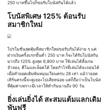
250 บาทขึ้นไปก็ขอรับโบนัสกันได้แล้ว
โบนัสพิเศษ 125% ต้อนรับ
สมาชิกใหม่
โปรโมชั่นสุดคุ้มที่สมาชิกใหม่ขอรับกันได้ง่าย ๆ แค่
ฝากเงินครั้งแรกขั้นต่ำ 250 บาท ก็จะได้รับโบนัสกัน
มากถึง 125% สูงสุด 9,800 บาท ใช้เล่นได้ทั้งเกม
จำลอง, คีโนและล็อตโต้ โดยกำไรที่เล่นได้จะถอนได้
เมื่อทำยอดเดิมพันหมุนเวียนครบ 28 เท่า แม้ว่ายอด
เทิร์นตรงนี้จะดูเยอะไปเสียหน่อย แต่ก็ถือว่าเป็นโบนัส
ที่คุ้มค่าเพราะมีเวลาให้ทำกันนานถึง 90 วัน
ยิ่งเล่นยิ่งได้ สะสมแต้มแลกเดิม
พันฟรี