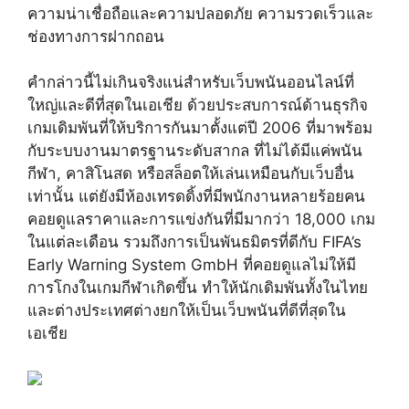
ความน่าเชื่อถือและความปลอดภัย ความรวดเร็วและ
ช่องทางการฝากถอน
คำกล่าวนี้ไม่เกินจริงแน่สำหรับเว็บพนันออนไลน์ที่
ใหญ่และดีที่สุดในเอเชีย ด้วยประสบการณ์ด้านธุรกิจ
เกมเดิมพันที่ให้บริการกันมาตั้งแต่ปี 2006 ที่มาพร้อม
กับระบบงานมาตรฐานระดับสากล ที่ไม่ได้มีแค่พนัน
กีฬา, คาสิโนสด หรือสล็อตให้เล่นเหมือนกับเว็บอื่น
เท่านั้น แต่ยังมีห้องเทรดดิ้งที่มีพนักงานหลายร้อยคน
คอยดูแลราคาและการแข่งกันที่มีมากว่า 18,000 เกม
ในแต่ละเดือน รวมถึงการเป็นพันธมิตรที่ดีกับ FIFA’s
Early Warning System GmbH ที่คอยดูแลไม่ให้มี
การโกงในเกมกีฬาเกิดขึ้น ทำให้นักเดิมพันทั้งในไทย
และต่างประเทศต่างยกให้เป็นเว็บพนันที่ดีที่สุดใน
เอเชีย