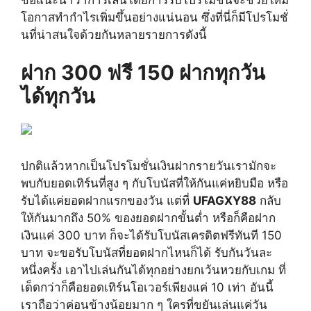
โอกาสทำกำไรเพิ่มขึ้นอย่างแน่นอน ซึ่งที่นี่ก็มีโปรโมชั่
นที่น่าสนใจด้วยกันหลายรายการดังนี้
ฝาก 300 ฟรี 150 ฝากทุกวัน
ได้ทุกวัน
ปกติแล้วหากเป็นโปรโมชั่นเงินฝากรายวันเรามักจะ
พบกับยอดเทิร์นที่สูง ๆ กับโบนัสที่ให้กันแค่หยิบมือ หรือ
รับได้แค่ยอดฝากแรกของวัน แต่ที่
UFAGXY88
กลับ
ให้กันมากถึง 50% ของยอดฝากขั้นต่ำ หรือก็คือฝาก
เงินแค่ 300 บาท ก็จะได้รับโบนัสเครดิตฟรีทันที 150
บาท จะขอรับโบนัสที่ยอดฝากไหนก็ได้ รับกันวันละ
หนึ่งครั้ง เอาไปเล่นกันได้ทุกอย่างยกเว้นหวยกับเกม ที่
เด็ดกว่าก็คือยอดเทิร์นโอเวอร์เพียงแค่ 10 เท่า อันนี้
เราถือว่าค่อนข้างน้อยมาก ๆ ใครที่ขยันเล่นแค่วัน