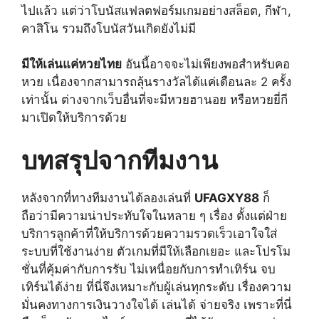
ไปแล้ว แต่ว่าโบนัสแฟลตฟอร์มเกมอย่างสล็อต, กีฬา,
คาสิโน รวมถึงโบนัสวันเกิดยังไม่มี
มีให้เล่นแค่หวยไทย
อันนี้อาจจะไม่เพียงพอสำหรับคอ
หวย เนื่องจากสามารถลุ้นรางวัลได้แค่เดือนละ 2 ครั้ง
เท่านั้น ต่างจากเว็บอื่นที่จะมีหวยฮานอย หรือหวยยี่กี
มาเปิดให้บริการด้วย
บทสรุปจากทีมงาน
หลังจากที่ทางทีมงานได้ลองเล่นที่
UFAGXY88
ก็
ถือว่ามีความน่าประทับใจในหลาย ๆ เรื่อง ตั้งแต่ฝ่าย
บริการลูกค้าที่ให้บริการด้วยความรวดเร็วเอาใจใส่
ระบบที่ใช้งานง่าย ตัวเกมที่มีให้เลือกเยอะ และโปรโม
ชั่นที่คุ้มค่ากับการรับ ไม่เหนื่อยกับการทำเทิร์น จบ
เทิร์นได้ง่าย ที่นี่จึงเหมาะกับผู้เล่นทุกระดับ เรื่องความ
มั่นคงทางการเงินวางใจได้ เล่นได้ จ่ายจริง เพราะที่นี่