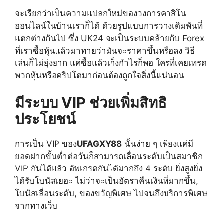
จะเรียกว่าเป็นความแปลกใหม่ของวงการคาสิโน
ออนไลน์ในบ้านเราก็ได้ ด้วยรูปแบบการวางเดิมพันที่
แตกต่างกันไป ซึ่ง UK24 จะเป็นระบบคล้ายกับ Forex
ที่เราซื้อหุ้นแล้วมาทายว่ามันจะราคาขึ้นหรือลง วิธี
เล่นก็ไม่ยุ่งยาก แค่ซื้อแล้วเก็งกำไรก็พอ ใครที่เคยเทรด
พวกหุ้นหรือคริปโตมาก่อนต้องถูกใจสิ่งนี้แน่นอน
มีระบบ VIP ช่วยเพิ่มสิทธิ
ประโยชน์
การเป็น VIP ของ
UFAGXY88
นั้นง่าย ๆ เพียงแค่มี
ยอดฝากขั้นต่ำต่อวันก็สามารถเลื่อนระดับเป็นสมาชิก
VIP กันได้แล้ว อัพเกรดกันได้มากถึง 4 ระดับ ยิ่งสูงยิ่ง
ได้รับโบนัสเยอะ ไม่ว่าจะเป็นอัตราคืนเงินที่มากขึ้น,
โบนัสเลื่อนระดับ, ของขวัญพิเศษ ไปจนถึงบริการพิเศษ
จากทางเว็บ