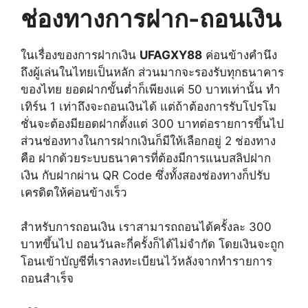
ช่องทางการฝาก-ถอนเงิน
ในเรื่องของการฝากเงิน
UFAGXY88
ค่อนข้างคำนึง
ถึงผู้เล่นในไทยเป็นหลัก ส่วนมากจะรองรับทุกธนาคาร
ของไทย ยอดฝากขั้นต่ำก็เพียงแค่ 50 บาทเท่านั้น ทำ
เทิร์น 1 เท่าถึงจะถอนเงินได้ แต่ถ้าต้องการรับโปรโม
ชั่นจะต้องมียอดฝากตั้งแต่ 300 บาทต่อรายการขึ้นไป
ส่วนช่องทางในการฝากเงินก็มีให้เลือกอยู่ 2 ช่องทาง
คือ ฝากด้วยระบบธนาคารที่ต้องมีการแนบสลิปฝาก
เงิน กับฝากผ่าน QR Code ซึ่งทั้งสองช่องทางก็ปรับ
เครดิตให้ค่อนข้างเร็ว
สำหรับการถอนเงิน เราสามารถถอนได้ครั้งละ 300
บาทขึ้นไป ถอนวันละกี่ครั้งก็ได้ไม่จำกัด โดยเงินจะถูก
โอนเข้าบัญชีที่เราลงทะเบียนไว้หลังจากทำรายการ
ถอนสำเร็จ